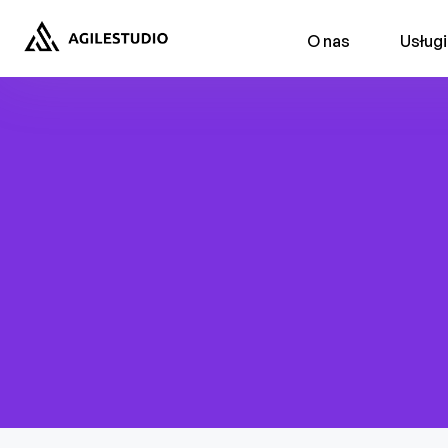
string(2) "19"
O nas
Usługi