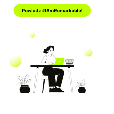
Powiedz #IAmRemarkable!