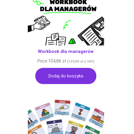
Workbook dla managerów
Price:
104,88
zł
(
129,00
zł
z VAT)
Dodaj do koszyka