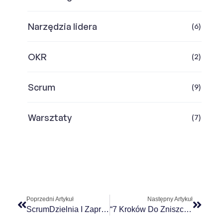
Narzędzia lidera
(6)
OKR
(2)
Scrum
(9)
Warsztaty
(7)
Poprzedni Artykuł
Następny Artykuł
ScrumDzielnia I Zaproszenie Do Mentoringu
“7 Kroków Do Zniszczenia Transformacji Agile” – Prowokacyjna Prelekcja Na Agile Swarming 2023