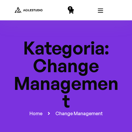
string(2) "19"
0
Kategoria:
Change
Managemen
t
Home
Change Management