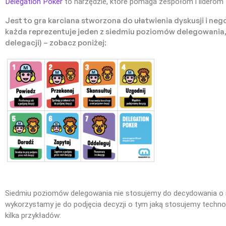
Delegation Poker
to narzędzie, które pomaga zespołom i liderom 
Jest to gra karciana stworzona do ułatwienia dyskusji i nego
każda reprezentuje jeden z siedmiu poziomów delegowania,
delegacji) – zobacz poniżej:
Siedmiu poziomów delegowania nie stosujemy do decydowania o i
wykorzystamy je do podjęcia decyzji o tym jaką stosujemy techno
kilka przykładów: