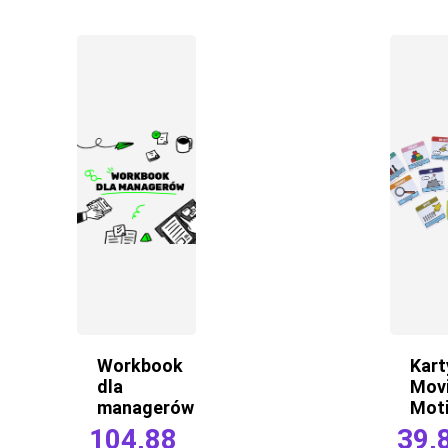
Workbook
Kart
dla
Mov
managerów
Moti
104,88
39,