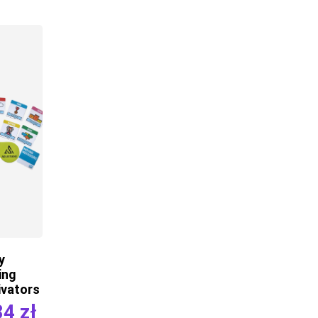
y
ing
vators
84
zł