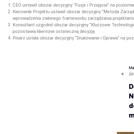
CEO ustawił obszar decyzyjny “Fuzje i Przejęcia” na poziomie
Kierownik Projektu ustawił obszar decyzyjny “Metoda Zarząd
wprowadzenia zwinnego frameworku zarządzania projektami
Konsultant uzgodnił obszar decyzyjny “Kluczowe Technologie”
pozostawia klientowi ostateczną decyzję.
Pisarz ustala obszar decyzyjny “Drukowanie i Oprawa” na po
Ma
20
D
N
d
m