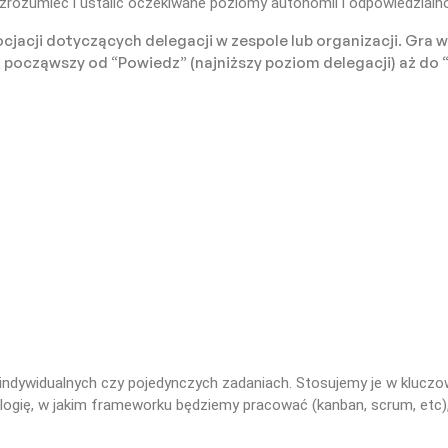
zrozumieć i ustalić oczekiwane poziomy autonomii i odpowiedzialno
cjacji dotyczących delegacji w zespole lub organizacji. Gra wy
 począwszy od “Powiedz” (najniższy poziom delegacji) aż do
ndywidualnych czy pojedynczych zadaniach. Stosujemy je w kluczo
logię, w jakim frameworku będziemy pracować (kanban, scrum, etc)