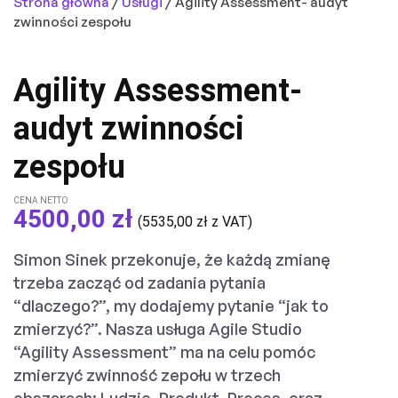
Strona główna
/
Usługi
/ Agility Assessment- audyt
zwinności zespołu
Agility Assessment-
audyt zwinności
zespołu
CENA NETTO
4500,00
zł
(
5535,00
zł
z VAT)
Simon Sinek przekonuje, że każdą zmianę
trzeba zacząć od zadania pytania
“dlaczego?”, my dodajemy pytanie “jak to
zmierzyć?”. Nasza usługa Agile Studio
“Agility Assessment” ma na celu pomóc
zmierzyć zwinność zepołu w trzech
obszarach: Ludzie, Produkt, Proces, oraz