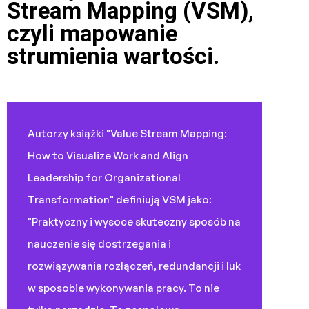
Stream Mapping (VSM),
czyli mapowanie
strumienia wartości.
Autorzy książki "Value Stream Mapping:
How to Visualize Work and Align
Leadership for Organizational
Transformation" definiują VSM jako:
"Praktyczny i wysoce skuteczny sposób na
nauczenie się dostrzegania i
rozwiązywania rozłączeń, redundancji i luk
w sposobie wykonywania pracy. To nie