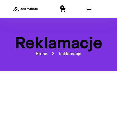
string(2) "19"
0
Reklamacje
Home
Reklamacje