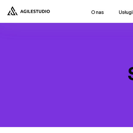
string(2) "19"
O nas
Usługi