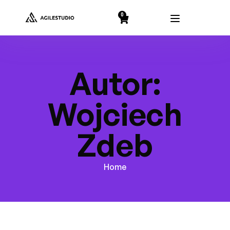
string(2) "19"
0
Autor:
Wojciech
Zdeb
Home