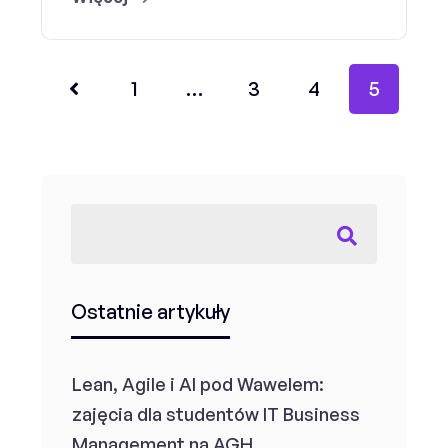
1
…
3
4
5
Ostatnie artykuły
Lean, Agile i AI pod Wawelem:
zajęcia dla studentów IT Business
Management na AGH