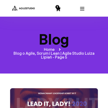
string(2) "19"
0
Blog
Home
Blog o Agile, Scrum i Lean | Agile Studio Luiza
Lipień - Page 5