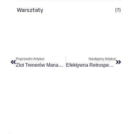
Warsztaty
(7)
Poprzedni Artykuł
Następny Artykuł
Zlot Trenerów Management 3.0 W Leiden
Efektywna Retrospektywa – Polecana Literatura I Narzędzia